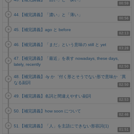
00:59
44.【補完講義】「濃い」と「薄い」
00:56
45.【補完講義】ago と before
02:13
46.【補完講義】「まだ」という意味の still と yet
03:28
47.【補完講義】「最近」を表す nowadays, these days,
lately, recently
02:50
48.【補完講義】-ly か゛付く形とそうでない形で意味か゛異
なる副詞
02:50
49.【補完講義】名詞と間違えやすい副詞
02:53
50.【補完講義】how soon について
02:46
51.【補完講義】「人」を主語にできない形容詞(1)
01:51