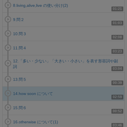
8.living,alive,live の使い分け(2)
01:21
9.問２
01:03
10.問３
02:08
11.問４
03:23
12.「多い・少ない」「大きい・小さい」を表す形容詞や副
詞
03:04
13.問５
00:39
14.how soon について
02:59
15.問６
00:52
16.otherwise について(1)
03:46