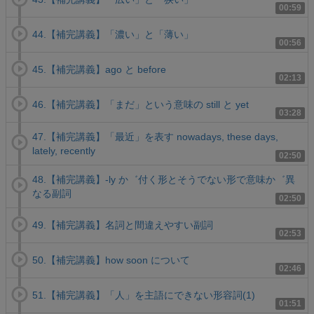
00:59
44.【補完講義】「濃い」と「薄い」
00:56
45.【補完講義】ago と before
02:13
46.【補完講義】「まだ」という意味の still と yet
03:28
47.【補完講義】「最近」を表す nowadays, these days,
lately, recently
02:50
48.【補完講義】-ly か゛付く形とそうでない形で意味か゛異
なる副詞
02:50
49.【補完講義】名詞と間違えやすい副詞
02:53
50.【補完講義】how soon について
02:46
51.【補完講義】「人」を主語にできない形容詞(1)
01:51