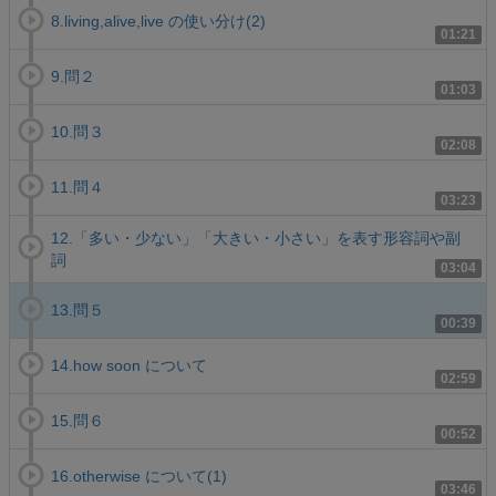
8.living,alive,live の使い分け(2)
01:21
9.問２
01:03
10.問３
02:08
11.問４
03:23
12.「多い・少ない」「大きい・小さい」を表す形容詞や副
詞
03:04
13.問５
00:39
14.how soon について
02:59
15.問６
00:52
16.otherwise について(1)
03:46