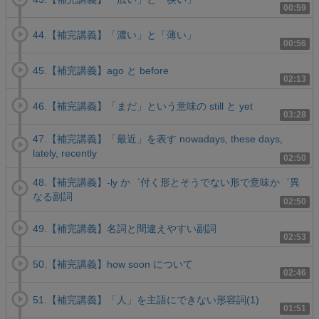
00:59
44.【補完講義】「濃い」と「薄い」
00:56
45.【補完講義】ago と before
02:13
46.【補完講義】「まだ」という意味の still と yet
03:28
47.【補完講義】「最近」を表す nowadays, these days,
lately, recently
02:50
48.【補完講義】-ly か゛付く形とそうでない形で意味か゛異
なる副詞
02:50
49.【補完講義】名詞と間違えやすい副詞
02:53
50.【補完講義】how soon について
02:46
51.【補完講義】「人」を主語にできない形容詞(1)
01:51