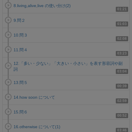
8.living,alive,live の使い分け(2)
01:21
9.問２
01:03
10.問３
02:08
11.問４
03:23
12.「多い・少ない」「大きい・小さい」を表す形容詞や副
詞
03:04
13.問５
00:39
14.how soon について
02:59
15.問６
00:52
16.otherwise について(1)
03:46