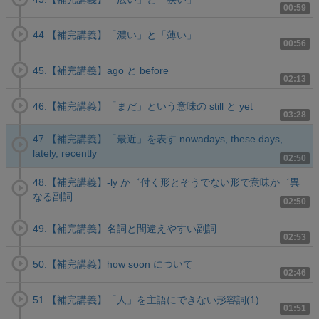
00:59
44.【補完講義】「濃い」と「薄い」
00:56
45.【補完講義】ago と before
02:13
46.【補完講義】「まだ」という意味の still と yet
03:28
47.【補完講義】「最近」を表す nowadays, these days,
lately, recently
02:50
48.【補完講義】-ly か゛付く形とそうでない形で意味か゛異
なる副詞
02:50
49.【補完講義】名詞と間違えやすい副詞
02:53
50.【補完講義】how soon について
02:46
51.【補完講義】「人」を主語にできない形容詞(1)
01:51