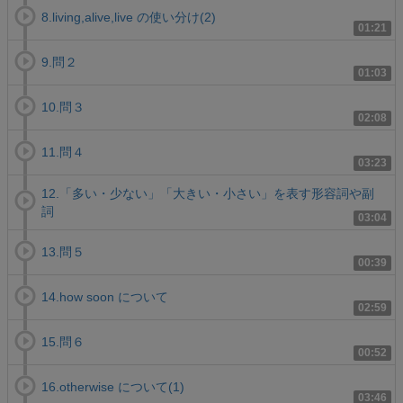
8.living,alive,live の使い分け(2)
01:21
9.問２
01:03
10.問３
02:08
11.問４
03:23
12.「多い・少ない」「大きい・小さい」を表す形容詞や副
詞
03:04
13.問５
00:39
14.how soon について
02:59
15.問６
00:52
16.otherwise について(1)
03:46