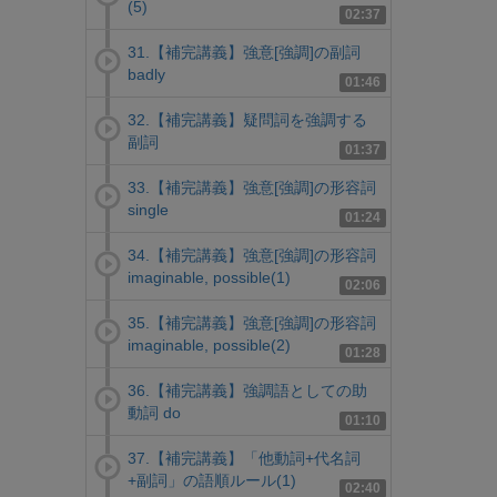
(5)
02:37
31.【補完講義】強意[強調]の副詞
badly
01:46
32.【補完講義】疑問詞を強調する
副詞
01:37
33.【補完講義】強意[強調]の形容詞
single
01:24
34.【補完講義】強意[強調]の形容詞
imaginable, possible(1)
02:06
35.【補完講義】強意[強調]の形容詞
imaginable, possible(2)
01:28
36.【補完講義】強調語としての助
動詞 do
01:10
37.【補完講義】「他動詞+代名詞
+副詞」の語順ルール(1)
02:40