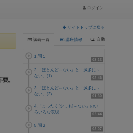
ログイン
サイトトップに戻る
自動
講義一覧
講座情報
1.問１
03:13
2.「ほとんど～ない」と「滅多に～
ない」(1)
02:46
3.「ほとんど～ない」と「滅多に～
ない」(2)
01:30
4.「まったく[少しも]～ない」のい
ろいろな表現
03:44
5.問２
03:07