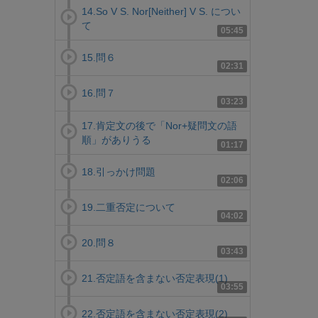
14.So V S. Nor[Neither] V S. につい
て
05:45
15.問６
02:31
16.問７
03:23
17.肯定文の後で「Nor+疑問文の語
順」がありうる
01:17
18.引っかけ問題
02:06
19.二重否定について
04:02
20.問８
03:43
21.否定語を含まない否定表現(1)
03:55
22.否定語を含まない否定表現(2)