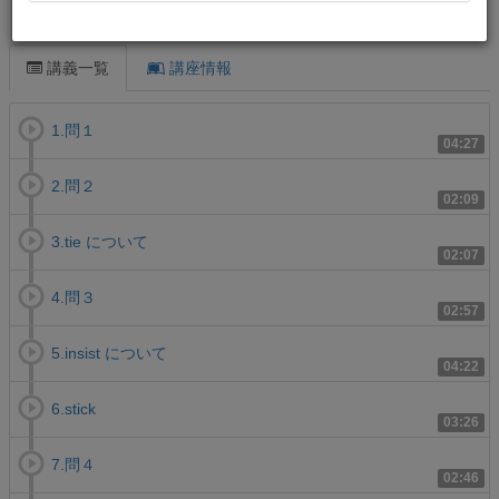
この講義について
講義一覧
講座情報
1.問１
04:27
2.問２
02:09
3.tie について
02:07
4.問３
02:57
5.insist について
04:22
6.stick
03:26
7.問４
02:46