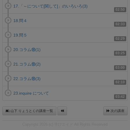
17.「～について[関して]」のいろいろ(3)
02:50
18.問４
02:33
19.問５
02:29
20.コラム⑱(1)
03:25
21.コラム⑱(2)
03:00
22.コラム⑱(3)
02:10
23.inquire について
03:42
山下 りょうとくの講座一覧
次の講座
Copyright 2026 (c) 学びエイド All Rights Reserved