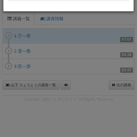
この講義について
講義一覧
講座情報
1.①～⑧
07:07
2.⑨～⑯
04:36
3.⑰～⑳
03:47
山下 りょうとくの講座一覧
次の講座
Copyright 2026 (c) 学びエイド All Rights Reserved