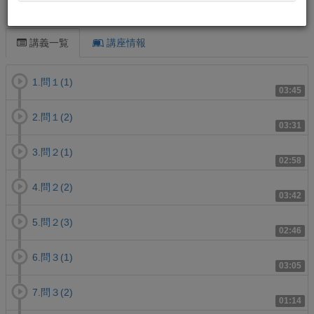
この講義について
講義一覧
講座情報
1.問１(1)
03:45
2.問１(2)
03:31
3.問２(1)
02:58
4.問２(2)
03:42
5.問２(3)
02:46
6.問３(1)
03:05
7.問３(2)
01:14