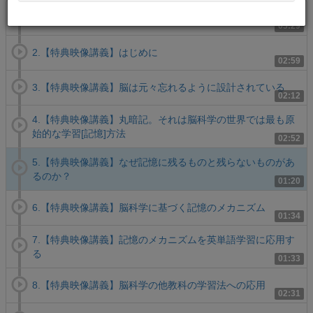
1. 丸暗記ゼロの高速英単語習得法の紹介
03:29
2.【特典映像講義】はじめに
02:59
3.【特典映像講義】脳は元々忘れるように設計されている
02:12
4.【特典映像講義】丸暗記。それは脳科学の世界では最も原
始的な学習[記憶]方法
02:52
5.【特典映像講義】なぜ記憶に残るものと残らないものがあ
るのか？
01:20
6.【特典映像講義】脳科学に基づく記憶のメカニズム
01:34
7.【特典映像講義】記憶のメカニズムを英単語学習に応用す
る
01:33
8.【特典映像講義】脳科学の他教科の学習法への応用
02:31