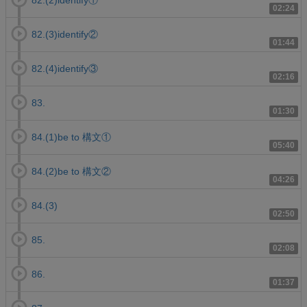
82.(2)identify①
02:24
82.(3)identify②
01:44
82.(4)identify③
02:16
83.
01:30
84.(1)be to 構文①
05:40
84.(2)be to 構文②
04:26
84.(3)
02:50
85.
02:08
86.
01:37