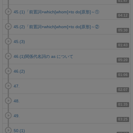
01:47
45.(1)「前置詞+which[whom]+to do[原形]～①
04:12
45.(2)「前置詞+which[whom]+to do[原形]～②
05:30
45.(3)
01:43
46.(1)関係代名詞の as について
05:20
46.(2)
01:06
47.
02:07
48.
01:35
49.
03:25
50.(1)