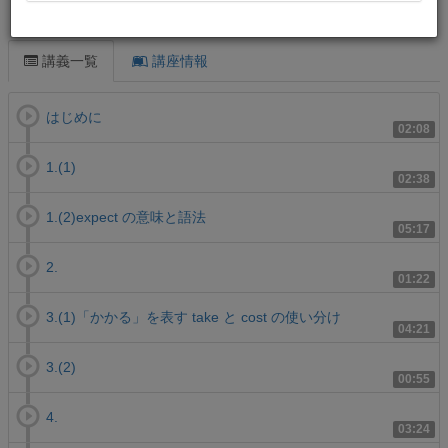
この講義について
講義一覧
講座情報
はじめに
02:08
1.(1)
02:38
1.(2)expect の意味と語法
05:17
2.
01:22
3.(1)「かかる」を表す take と cost の使い分け
04:21
3.(2)
00:55
4.
03:24