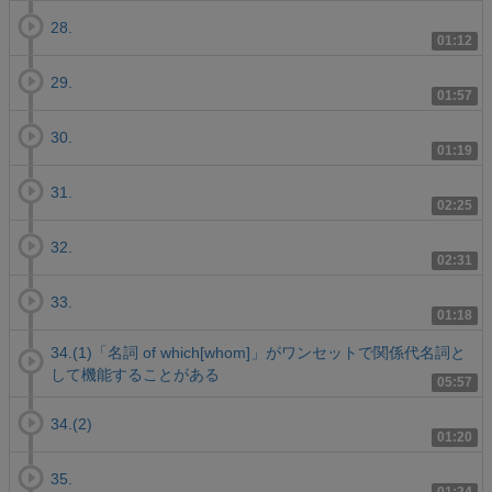
28.
01:12
29.
01:57
30.
01:19
31.
02:25
32.
02:31
33.
01:18
34.(1)「名詞 of which[whom]」がワンセットで関係代名詞と
して機能することがある
05:57
34.(2)
01:20
35.