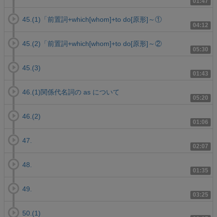
01:47
45.(1)「前置詞+which[whom]+to do[原形]～①
04:12
45.(2)「前置詞+which[whom]+to do[原形]～②
05:30
45.(3)
01:43
46.(1)関係代名詞の as について
05:20
46.(2)
01:06
47.
02:07
48.
01:35
49.
03:25
50.(1)