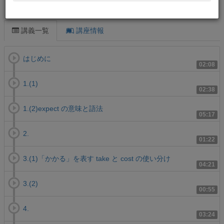
この講義について
講義一覧
講座情報
はじめに
02:08
1.(1)
02:38
1.(2)expect の意味と語法
05:17
2.
01:22
3.(1)「かかる」を表す take と cost の使い分け
04:21
3.(2)
00:55
4.
03:24