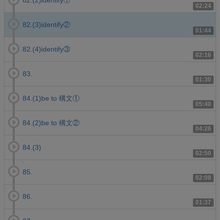
82.(2)identify①
02:24
82.(3)identify②
01:44
82.(4)identify③
02:16
83.
01:30
84.(1)be to 構文①
05:40
84.(2)be to 構文②
04:26
84.(3)
02:50
85.
02:08
86.
01:37