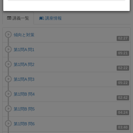
この講義について
講義一覧
講座情報
傾向と対策
02:27
第1問A 問1
05:21
第1問A 問2
02:22
第1問A 問3
05:22
第1問B 問4
02:42
第1問B 問5
04:24
第1問B 問6
03:40