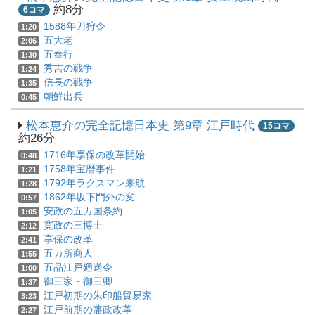
約8分
6コマ
1588年刀狩令
1:20
五大老
2:06
五奉行
1:30
秀吉の戦争
1:24
信長の戦争
1:35
朝鮮出兵
0:45
松本恵介の完全記憶日本史 第9章 江戸時代
15コマ
約26分
1716年享保の改革開始
0:48
1758年宝暦事件
1:21
1792年ラクスマン来航
1:28
1862年坂下門外の変
0:57
安政の五カ国条約
1:05
寛政の三博士
2:12
享保の改革
2:41
五カ所商人
1:55
五品江戸廻送令
1:00
御三家・御三卿
1:37
江戸初期の朱印船貿易家
3:23
江戸前期の藩政改革
2:27