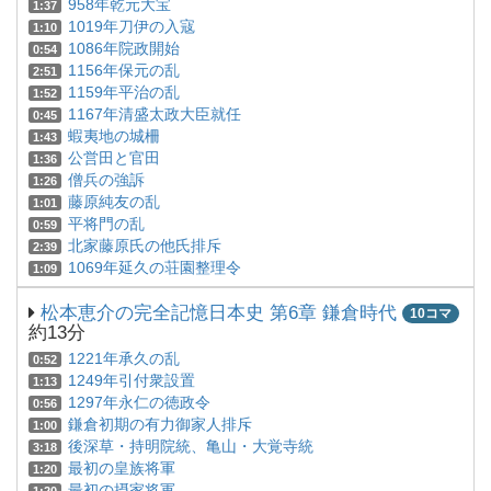
958年乾元大宝
1:37
1019年刀伊の入寇
1:10
1086年院政開始
0:54
1156年保元の乱
2:51
1159年平治の乱
1:52
1167年清盛太政大臣就任
0:45
蝦夷地の城柵
1:43
公営田と官田
1:36
僧兵の強訴
1:26
藤原純友の乱
1:01
平将門の乱
0:59
北家藤原氏の他氏排斥
2:39
1069年延久の荘園整理令
1:09
松本恵介の完全記憶日本史 第6章 鎌倉時代
10コマ
約13分
1221年承久の乱
0:52
1249年引付衆設置
1:13
1297年永仁の徳政令
0:56
鎌倉初期の有力御家人排斥
1:00
後深草・持明院統、亀山・大覚寺統
3:18
最初の皇族将軍
1:20
最初の摂家将軍