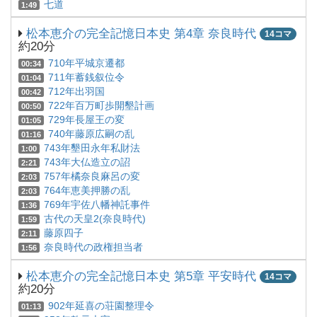
七道
1:49
松本恵介の完全記憶日本史 第4章 奈良時代
14コマ
約20分
710年平城京遷都
00:34
711年蓄銭叙位令
01:04
712年出羽国
00:42
722年百万町歩開墾計画
00:50
729年長屋王の変
01:05
740年藤原広嗣の乱
01:16
743年墾田永年私財法
1:00
743年大仏造立の詔
2:21
757年橘奈良麻呂の変
2:03
764年恵美押勝の乱
2:03
769年宇佐八幡神託事件
1:36
古代の天皇2(奈良時代)
1:59
藤原四子
2:11
奈良時代の政権担当者
1:56
松本恵介の完全記憶日本史 第5章 平安時代
14コマ
約20分
902年延喜の荘園整理令
01:13