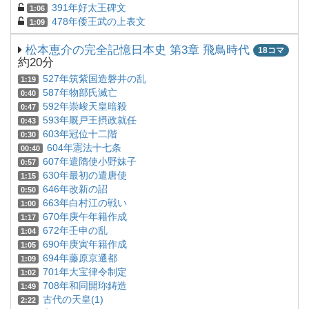
391年好太王碑文
1:06
478年倭王武の上表文
1:09
松本恵介の完全記憶日本史 第3章 飛鳥時代
18コマ
約20分
527年筑紫国造磐井の乱
1:19
587年物部氏滅亡
0:40
592年崇峻天皇暗殺
0:47
593年厩戸王摂政就任
0:43
603年冠位十二階
0:30
604年憲法十七条
00:40
607年遣隋使小野妹子
0:57
630年最初の遣唐使
1:15
646年改新の詔
0:50
663年白村江の戦い
1:00
670年庚午年籍作成
1:17
672年壬申の乱
1:04
690年庚寅年籍作成
1:05
694年藤原京遷都
1:09
701年大宝律令制定
1:02
708年和同開珎鋳造
1:49
古代の天皇(1)
2:22