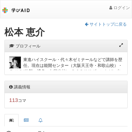
ログイン
サイトトップに戻る
松本 恵介
プロフィール
東進ハイスクール・代々木ゼミナールなどで講師を歴
任。現在は能開センター（大阪天王寺・和歌山校）・
Ｚ-ＵＰ(佐賀・博多・久留米校)・ＲＧＢサリヴァンなどに出
講。能開センターでは映像授業（マイ速）、ネットライブ授
業に出演し、全国に授業を配信中。
講義情報
軽快なトーク、小劇場、図・イラストを用いた｢公式｣といわ
れる板書を駆使したネタ満載の工夫溢れる授業は、 受講生か
113
コマ
ら｢燃える日本史（通称モエニホ）｣の名で呼ばれ、｢わかりや
すくて面白い、とにかく成績が上がる授業｣として受講生から
圧倒的な支持を得ている。
著者に『カリスマ講師の日本一成績が上がる魔法の日本史ノ
ート』(中経出版)がある。