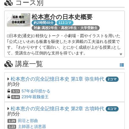
コース別
松本恵介の日本史概要
約2時間48分
113コマ
対象:高校2年生・高校3年生・大学受験生
□日本史(通史)□ 軽快なトーク・小劇場・図やイラストを用いた
｢公式｣といわれる板書を駆使したネタ満載の工夫溢れる授業で
す。 ｢わかりやすくて面白い、とにかく成績が上がる授業｣とし
て、受講生から圧倒的な支持を得ています。
講座一覧
松本恵介の完全記憶日本史 第1章 弥生時代
2コマ
約3分
57年金印授かる
3:13
239年親魏倭王
0:44
松本恵介の完全記憶日本史 第2章 古墳時代
4コマ
約5分
田荘と部曲
1:29
土師器と須恵器
1:23