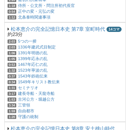
1:20
侍所・公文所・問注所初代長官
1:18
正中の変・元弘の変
0:54
北条泰時関連事項
1:12
松本恵介の完全記憶日本史 第7章 室町時代
14コマ
約23分
5つの一揆
2:03
1336年建武式目制定
2:03
1391年明徳の乱
1:06
1399年応永の乱
1:05
1467年応仁の乱
0:53
1523年寧波の乱
1:32
1543年鉄砲伝来
0:37
1549年キリスト教伝来
0:34
セミナリオ
1:31
建長寺船・天龍寺船
3:17
古河公方・堀越公方
1:53
三管領
3:34
自由都市
1:59
守護の統制
1:20
松本恵介の完全記憶日本史 第8章 安土桃山時代