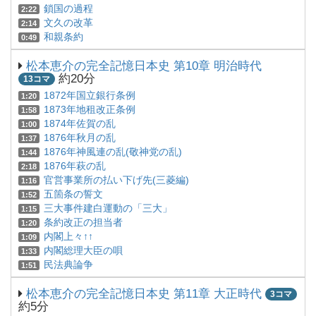
鎖国の過程
2:22
文久の改革
2:14
和親条約
0:49
松本恵介の完全記憶日本史 第10章 明治時代
約20分
13コマ
1872年国立銀行条例
1:20
1873年地租改正条例
1:58
1874年佐賀の乱
1:00
1876年秋月の乱
1:37
1876年神風連の乱(敬神党の乱)
1:44
1876年萩の乱
2:18
官営事業所の払い下げ先(三菱編)
1:16
五箇条の誓文
1:52
三大事件建白運動の「三大」
1:15
条約改正の担当者
1:20
内閣上々↑↑
1:09
内閣総理大臣の唄
1:33
民法典論争
1:51
松本恵介の完全記憶日本史 第11章 大正時代
3コマ
約5分