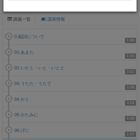
この講義について
講義一覧
講座情報
0.副詞について
1:09
01.あまた
1:10
02.いたく・いと・いとど
3:21
03.うたた・うたて
3:28
04.かく
3:24
05.かたみに
0:39
06.げに
1:27