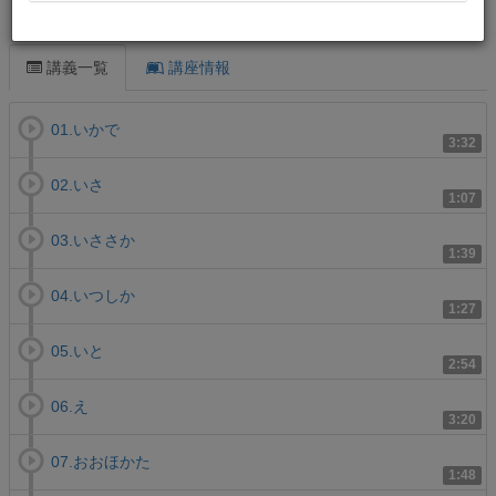
この講義について
講義一覧
講座情報
01.いかで
3:32
02.いさ
1:07
03.いささか
1:39
04.いつしか
1:27
05.いと
2:54
06.え
3:20
07.おおほかた
1:48