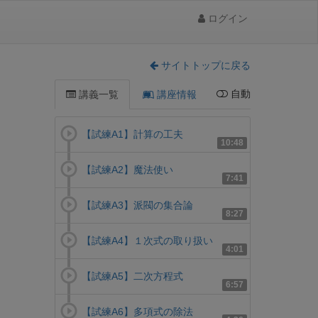
ログイン
サイトトップに戻る
自動
講義一覧
講座情報
【試練A1】計算の工夫
10:48
【試練A2】魔法使い
7:41
【試練A3】派閥の集合論
8:27
【試練A4】１次式の取り扱い
4:01
【試練A5】二次方程式
6:57
【試練A6】多項式の除法