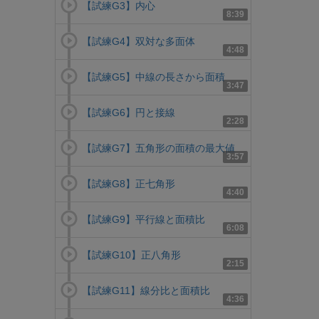
【試練G3】内心
8:39
【試練G4】双対な多面体
4:48
【試練G5】中線の長さから面積
3:47
【試練G6】円と接線
2:28
【試練G7】五角形の面積の最大値
3:57
【試練G8】正七角形
4:40
【試練G9】平行線と面積比
6:08
【試練G10】正八角形
2:15
【試練G11】線分比と面積比
4:36