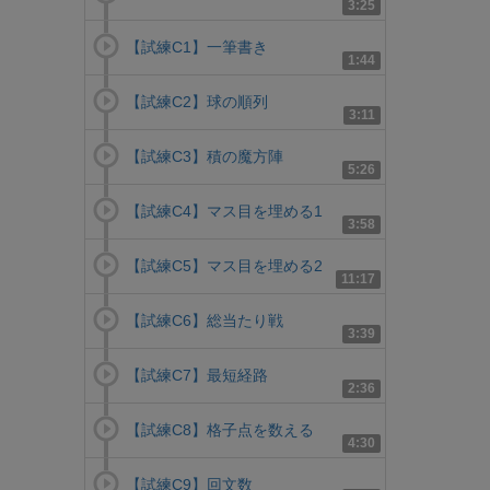
3:25
【試練C1】一筆書き
1:44
【試練C2】球の順列
3:11
【試練C3】積の魔方陣
5:26
【試練C4】マス目を埋める1
3:58
【試練C5】マス目を埋める2
11:17
【試練C6】総当たり戦
3:39
【試練C7】最短経路
2:36
【試練C8】格子点を数える
4:30
【試練C9】回文数