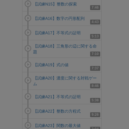
【試練N15】整数の探索
7:46
【試練A16】数字の円形配列
4:43
【試練A17】不等式の証明
5:13
【試練A18】三角形の辺に関する命
題
7:10
【試練A19】式の値
7:37
【試練A20】濃度に関する対戦ゲー
ム
8:46
【試練A21】不等式の証明
5:38
【試練A22】整数の方程式
9:26
【試練A23】関数の最大値