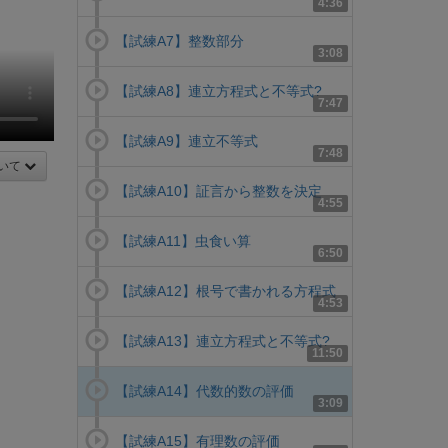
4:36
【試練A7】整数部分
3:08
【試練A8】連立方程式と不等式?
7:47
【試練A9】連立不等式
7:48
いて
【試練A10】証言から整数を決定
4:55
【試練A11】虫食い算
6:50
【試練A12】根号で書かれる方程式
4:53
【試練A13】連立方程式と不等式?
11:50
【試練A14】代数的数の評価
3:09
【試練A15】有理数の評価