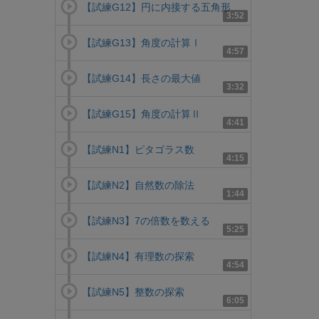
【試練G12】円に内接する五角形
3:52
【試練G13】角度の計算Ⅰ
4:57
【試練G14】長さの最大値
3:32
【試練G15】角度の計算Ⅱ
4:41
【試練N1】ピタゴラス数
4:15
【試練N2】自然数の除法
1:44
【試練N3】7の倍数を数える
5:25
【試練N4】有理数の探索
4:54
【試練N5】整数の探索
6:05