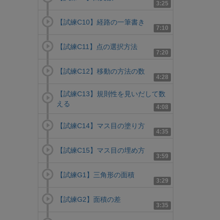
3:25
【試練C10】経路の一筆書き
7:10
【試練C11】点の選択方法
7:20
【試練C12】移動の方法の数
4:28
【試練C13】規則性を見いだして数
える
4:08
【試練C14】マス目の塗り方
4:35
【試練C15】マス目の埋め方
3:59
【試練G1】三角形の面積
3:29
【試練G2】面積の差
3:35