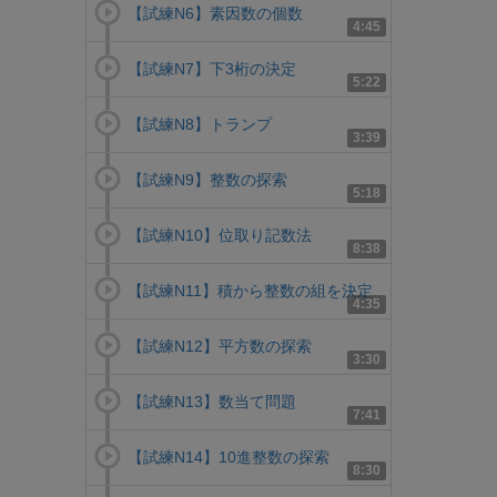
【試練N6】素因数の個数
4:45
【試練N7】下3桁の決定
5:22
【試練N8】トランプ
3:39
【試練N9】整数の探索
5:18
【試練N10】位取り記数法
8:38
【試練N11】積から整数の組を決定
4:35
【試練N12】平方数の探索
3:30
【試練N13】数当て問題
7:41
【試練N14】10進整数の探索
8:30