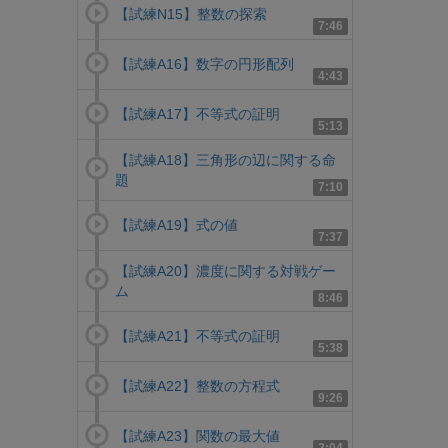
【試練N15】整数の探索
7:46
【試練A16】数字の円形配列
4:43
【試練A17】不等式の証明
5:13
【試練A18】三角形の辺に関する命
題
7:10
【試練A19】式の値
7:37
【試練A20】濃度に関する対戦ゲー
ム
8:46
【試練A21】不等式の証明
5:38
【試練A22】整数の方程式
9:26
【試練A23】関数の最大値