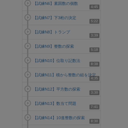
【試練N6】素因数の個数
4:45
【試練N7】下3桁の決定
5:22
【試練N8】トランプ
3:39
【試練N9】整数の探索
5:18
【試練N10】位取り記数法
8:38
【試練N11】積から整数の組を決定
4:35
【試練N12】平方数の探索
3:30
【試練N13】数当て問題
7:41
【試練N14】10進整数の探索
8:30