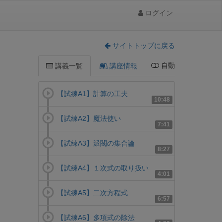
ログイン
サイトトップに戻る
自動
講義一覧
講座情報
【試練A1】計算の工夫
10:48
【試練A2】魔法使い
7:41
【試練A3】派閥の集合論
8:27
【試練A4】１次式の取り扱い
4:01
【試練A5】二次方程式
6:57
【試練A6】多項式の除法