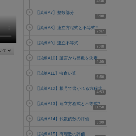
4:36
【試練A7】整数部分
3:08
【試練A8】連立方程式と不等式?
7:47
【試練A9】連立不等式
7:48
いて
【試練A10】証言から整数を決定
4:55
【試練A11】虫食い算
6:50
【試練A12】根号で書かれる方程式
4:53
【試練A13】連立方程式と不等式?
11:50
【試練A14】代数的数の評価
3:09
【試練A15】有理数の評価