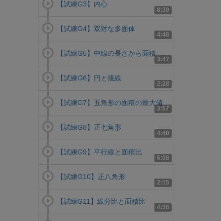
【試練G3】内心
8:39
【試練G4】双対な多面体
4:48
【試練G5】中線の長さから面積
3:47
【試練G6】円と接線
2:28
【試練G7】五角形の面積の最大値
3:57
【試練G8】正七角形
4:40
【試練G9】平行線と面積比
6:08
【試練G10】正八角形
2:15
【試練G11】線分比と面積比
4:36