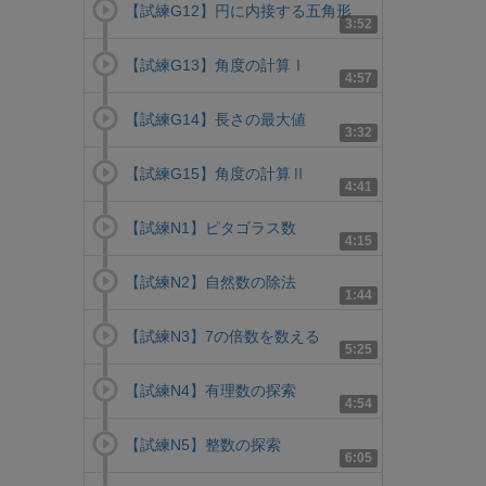
【試練G12】円に内接する五角形
3:52
【試練G13】角度の計算Ⅰ
4:57
【試練G14】長さの最大値
3:32
【試練G15】角度の計算Ⅱ
4:41
【試練N1】ピタゴラス数
4:15
【試練N2】自然数の除法
1:44
【試練N3】7の倍数を数える
5:25
【試練N4】有理数の探索
4:54
【試練N5】整数の探索
6:05