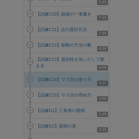
3:25
【試練C10】経路の一筆書き
7:10
【試練C11】点の選択方法
7:20
【試練C12】移動の方法の数
4:28
【試練C13】規則性を見いだして数
える
4:08
【試練C14】マス目の塗り方
4:35
【試練C15】マス目の埋め方
3:59
【試練G1】三角形の面積
3:29
【試練G2】面積の差
3:35