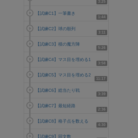
3:25
【試練C1】一筆書き
1:44
【試練C2】球の順列
3:11
【試練C3】積の魔方陣
5:26
【試練C4】マス目を埋める1
3:58
【試練C5】マス目を埋める2
11:17
【試練C6】総当たり戦
3:39
【試練C7】最短経路
2:36
【試練C8】格子点を数える
4:30
【試練C9】回文数