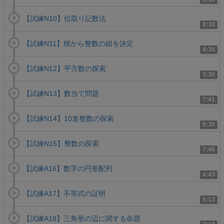
【試練N10】位取り記数法
8:38
【試練N11】積から整数の組を決定
4:35
【試練N12】平方数の探索
3:30
【試練N13】数当て問題
7:41
【試練N14】10進整数の探索
8:30
【試練N15】整数の探索
7:46
【試練A16】数字の円形配列
4:43
【試練A17】不等式の証明
5:13
【試練A18】三角形の辺に関する命題