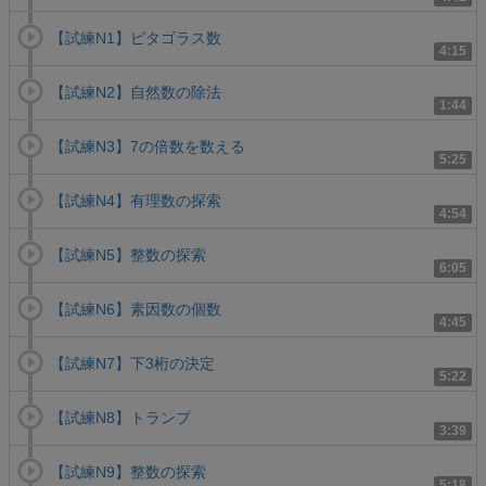
【試練N1】ピタゴラス数
4:15
【試練N2】自然数の除法
1:44
【試練N3】7の倍数を数える
5:25
【試練N4】有理数の探索
4:54
【試練N5】整数の探索
6:05
【試練N6】素因数の個数
4:45
【試練N7】下3桁の決定
5:22
【試練N8】トランプ
3:39
【試練N9】整数の探索
5:18