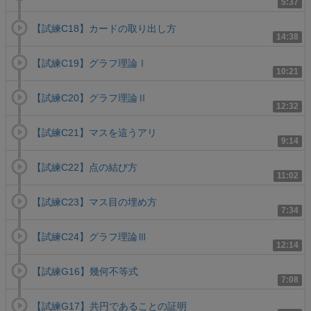
5:37
【試練C18】カードの取り出し方
14:38
【試練C19】グラフ理論Ⅰ
10:21
【試練C20】グラフ理論Ⅱ
12:32
【試練C21】マスを這うアリ
9:14
【試練C22】点の結び方
11:02
【試練C23】マス目の埋め方
7:34
【試練C24】グラフ理論Ⅲ
12:14
【試練G16】幾何不等式
7:08
【試練G17】共円であることの証明