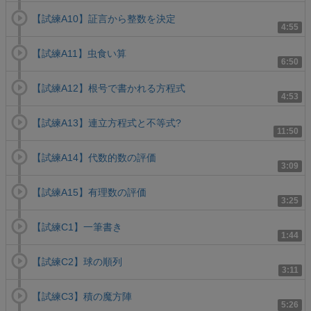
【試練A10】証言から整数を決定
4:55
【試練A11】虫食い算
6:50
【試練A12】根号で書かれる方程式
4:53
【試練A13】連立方程式と不等式?
11:50
【試練A14】代数的数の評価
3:09
【試練A15】有理数の評価
3:25
【試練C1】一筆書き
1:44
【試練C2】球の順列
3:11
【試練C3】積の魔方陣
5:26