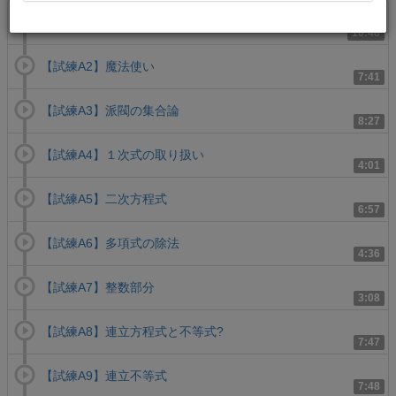
【試練A1】計算の工夫
10:48
【試練A2】魔法使い
7:41
【試練A3】派閥の集合論
8:27
【試練A4】１次式の取り扱い
4:01
【試練A5】二次方程式
6:57
【試練A6】多項式の除法
4:36
【試練A7】整数部分
3:08
【試練A8】連立方程式と不等式?
7:47
【試練A9】連立不等式
7:48