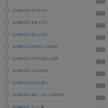
8:06
【試練G18】平行を示す
5:23
【試練G19】直角を示す
7:24
【試練G20】垂心と内心
9:45
【試練G21】対称点と共線条件
5:04
【試練G22】共円の発見と利用
7:02
【試練G23】中点の証明
6:54
【試練G24】外心と垂心
6:23
【試練G25】垂心・外心と共円条件
8:06
【試練N16】互いに素