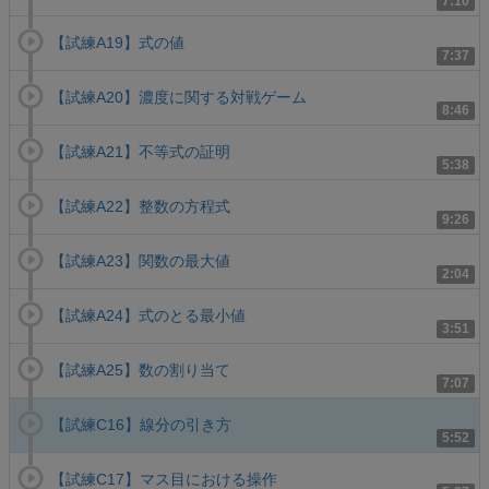
7:10
【試練A19】式の値
7:37
【試練A20】濃度に関する対戦ゲーム
8:46
【試練A21】不等式の証明
5:38
【試練A22】整数の方程式
9:26
【試練A23】関数の最大値
2:04
【試練A24】式のとる最小値
3:51
【試練A25】数の割り当て
7:07
【試練C16】線分の引き方
5:52
【試練C17】マス目における操作