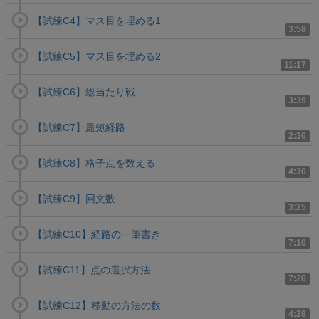
【試練C4】マス目を埋める1
3:58
【試練C5】マス目を埋める2
11:17
【試練C6】総当たり戦
3:39
【試練C7】最短経路
2:36
【試練C8】格子点を数える
4:30
【試練C9】回文数
3:25
【試練C10】経路の一筆書き
7:10
【試練C11】点の選択方法
7:20
【試練C12】移動の方法の数
4:28