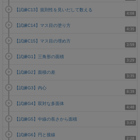
【試練C13】規則性を見いだして数える
4:08
【試練C14】マス目の塗り方
4:35
【試練C15】マス目の埋め方
3:59
【試練G1】三角形の面積
3:29
【試練G2】面積の差
3:35
【試練G3】内心
8:39
【試練G4】双対な多面体
4:48
【試練G5】中線の長さから面積
3:47
【試練G6】円と接線
2:28