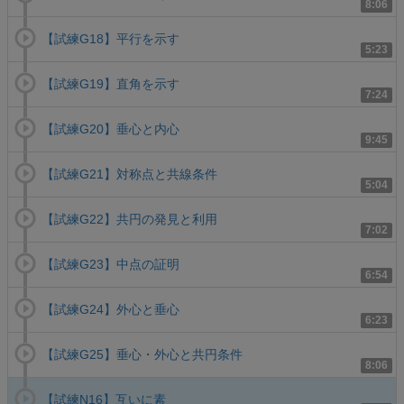
8:06
【試練G18】平行を示す
5:23
【試練G19】直角を示す
7:24
【試練G20】垂心と内心
9:45
【試練G21】対称点と共線条件
5:04
【試練G22】共円の発見と利用
7:02
【試練G23】中点の証明
6:54
【試練G24】外心と垂心
6:23
【試練G25】垂心・外心と共円条件
8:06
【試練N16】互いに素