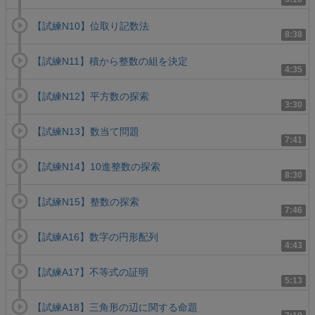
【試練N10】位取り記数法
8:38
【試練N11】積から整数の組を決定
4:35
【試練N12】平方数の探索
3:30
【試練N13】数当て問題
7:41
【試練N14】10進整数の探索
8:30
【試練N15】整数の探索
7:46
【試練A16】数字の円形配列
4:43
【試練A17】不等式の証明
5:13
【試練A18】三角形の辺に関する命題