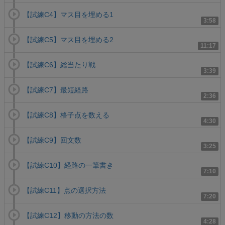
【試練C4】マス目を埋める1
3:58
【試練C5】マス目を埋める2
11:17
【試練C6】総当たり戦
3:39
【試練C7】最短経路
2:36
【試練C8】格子点を数える
4:30
【試練C9】回文数
3:25
【試練C10】経路の一筆書き
7:10
【試練C11】点の選択方法
7:20
【試練C12】移動の方法の数
4:28