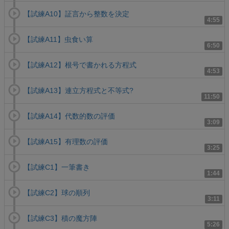
【試練A10】証言から整数を決定
4:55
【試練A11】虫食い算
6:50
【試練A12】根号で書かれる方程式
4:53
【試練A13】連立方程式と不等式?
11:50
【試練A14】代数的数の評価
3:09
【試練A15】有理数の評価
3:25
【試練C1】一筆書き
1:44
【試練C2】球の順列
3:11
【試練C3】積の魔方陣
5:26