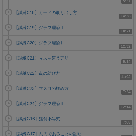
5:37
【試練C18】カードの取り出し方
14:38
【試練C19】グラフ理論Ⅰ
10:21
【試練C20】グラフ理論Ⅱ
12:32
【試練C21】マスを這うアリ
9:14
【試練C22】点の結び方
11:02
【試練C23】マス目の埋め方
7:34
【試練C24】グラフ理論Ⅲ
12:14
【試練G16】幾何不等式
7:08
【試練G17】共円であることの証明