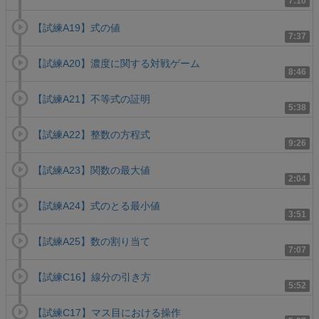
7:10
【試練A19】式の値
7:37
【試練A20】濃度に関する対戦ゲーム
8:46
【試練A21】不等式の証明
5:38
【試練A22】整数の方程式
9:26
【試練A23】関数の最大値
2:04
【試練A24】式のとる最小値
3:51
【試練A25】数の割り当て
7:07
【試練C16】線分の引き方
5:52
【試練C17】マス目における操作