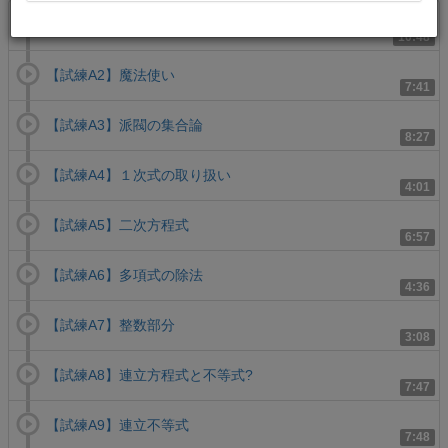
【試練A1】計算の工夫
10:48
【試練A2】魔法使い
7:41
【試練A3】派閥の集合論
8:27
【試練A4】１次式の取り扱い
4:01
【試練A5】二次方程式
6:57
【試練A6】多項式の除法
4:36
【試練A7】整数部分
3:08
【試練A8】連立方程式と不等式?
7:47
【試練A9】連立不等式
7:48