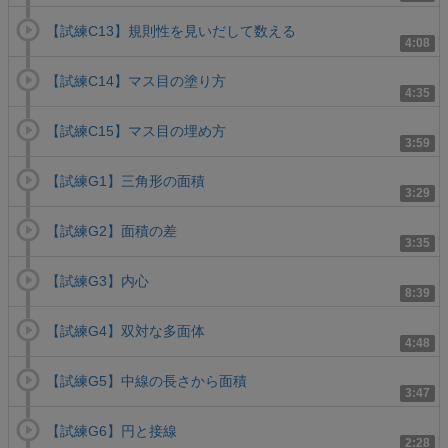
【試練C13】規則性を見いだして数える
4:08
【試練C14】マス目の塗り方
4:35
【試練C15】マス目の埋め方
3:59
【試練G1】三角形の面積
3:29
【試練G2】面積の差
3:35
【試練G3】内心
8:39
【試練G4】双対な多面体
4:48
【試練G5】中線の長さから面積
3:47
【試練G6】円と接線
2:28