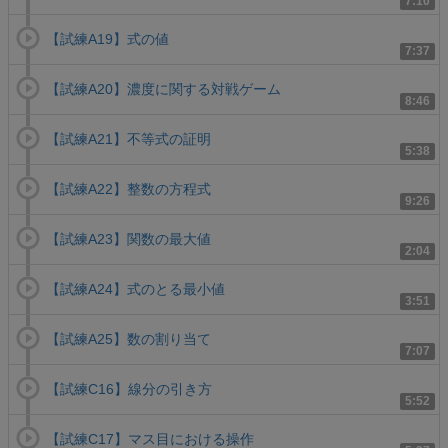
7:10
【試練A19】式の値
7:37
【試練A20】濃度に関する対戦ゲーム
8:46
【試練A21】不等式の証明
5:38
【試練A22】整数の方程式
9:26
【試練A23】関数の最大値
2:04
【試練A24】式のとる最小値
3:51
【試練A25】数の割り当て
7:07
【試練C16】線分の引き方
5:52
【試練C17】マス目における操作