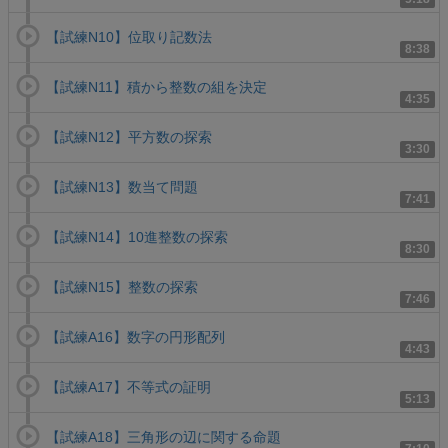
【試練N10】位取り記数法
8:38
【試練N11】積から整数の組を決定
4:35
【試練N12】平方数の探索
3:30
【試練N13】数当て問題
7:41
【試練N14】10進整数の探索
8:30
【試練N15】整数の探索
7:46
【試練A16】数字の円形配列
4:43
【試練A17】不等式の証明
5:13
【試練A18】三角形の辺に関する命題