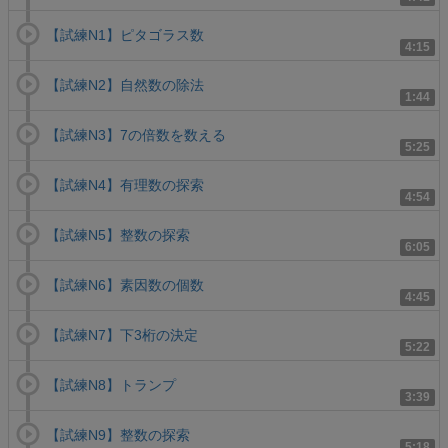
【試練N1】ピタゴラス数
4:15
【試練N2】自然数の除法
1:44
【試練N3】7の倍数を数える
5:25
【試練N4】有理数の探索
4:54
【試練N5】整数の探索
6:05
【試練N6】素因数の個数
4:45
【試練N7】下3桁の決定
5:22
【試練N8】トランプ
3:39
【試練N9】整数の探索
5:18