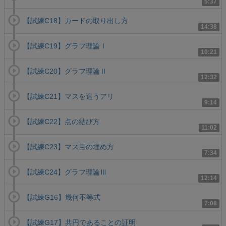
5:37
【試練C18】カードの取り出し方
14:38
【試練C19】グラフ理論Ⅰ
10:21
【試練C20】グラフ理論Ⅱ
12:32
【試練C21】マスを這うアリ
9:14
【試練C22】点の結び方
11:02
【試練C23】マス目の埋め方
7:34
【試練C24】グラフ理論Ⅲ
12:14
【試練G16】幾何不等式
7:08
【試練G17】共円であることの証明