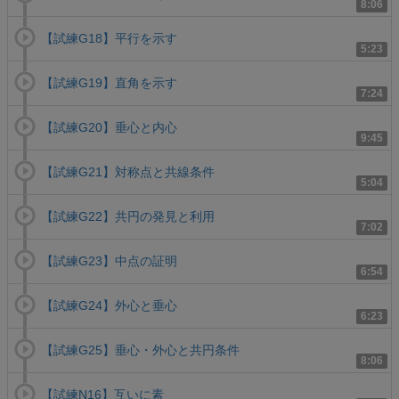
8:06
【試練G18】平行を示す
5:23
【試練G19】直角を示す
7:24
【試練G20】垂心と内心
9:45
【試練G21】対称点と共線条件
5:04
【試練G22】共円の発見と利用
7:02
【試練G23】中点の証明
6:54
【試練G24】外心と垂心
6:23
【試練G25】垂心・外心と共円条件
8:06
【試練N16】互いに素