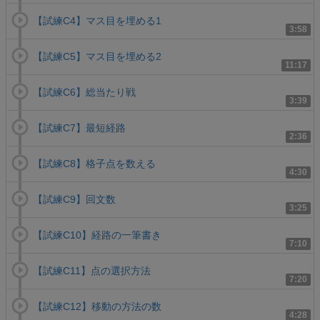
【試練C4】マス目を埋める1
3:58
【試練C5】マス目を埋める2
11:17
【試練C6】総当たり戦
3:39
【試練C7】最短経路
2:36
【試練C8】格子点を数える
4:30
【試練C9】回文数
3:25
【試練C10】経路の一筆書き
7:10
【試練C11】点の選択方法
7:20
【試練C12】移動の方法の数
4:28