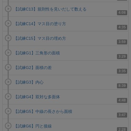
【試練C13】規則性を見いだして数える
4:08
【試練C14】マス目の塗り方
4:35
【試練C15】マス目の埋め方
3:59
【試練G1】三角形の面積
3:29
【試練G2】面積の差
3:35
【試練G3】内心
8:39
【試練G4】双対な多面体
4:48
【試練G5】中線の長さから面積
3:47
【試練G6】円と接線
2:28