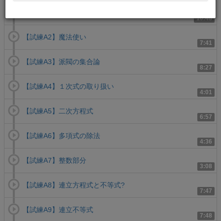
【試練A1】計算の工夫
10:48
【試練A2】魔法使い
7:41
【試練A3】派閥の集合論
8:27
【試練A4】１次式の取り扱い
4:01
【試練A5】二次方程式
6:57
【試練A6】多項式の除法
4:36
【試練A7】整数部分
3:08
【試練A8】連立方程式と不等式?
7:47
【試練A9】連立不等式
7:48