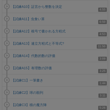
【試練A10】証言から整数を決定
4:55
【試練A11】虫食い算
6:50
【試練A12】根号で書かれる方程式
4:53
【試練A13】連立方程式と不等式?
11:50
【試練A14】代数的数の評価
3:09
【試練A15】有理数の評価
3:25
【試練C1】一筆書き
1:44
【試練C2】球の順列
3:11
【試練C3】積の魔方陣
5:26