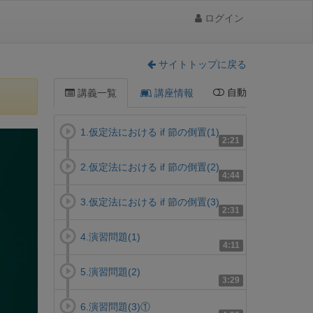
ログイン
サイトトップに戻る
自動
講義一覧
講座情報
1.仮定法における if 節の倒置(1)
2:21
2.仮定法における if 節の倒置(2)
4:44
3.仮定法における if 節の倒置(3)
2:31
4.演習問題(1)
4:11
5.演習問題(2)
3:29
6.演習問題(3)①