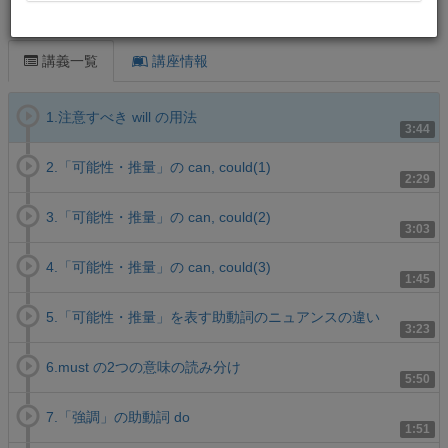
この講義について
講義一覧
講座情報
1.注意すべき will の用法
3:44
2.「可能性・推量」の can, could(1)
2:29
3.「可能性・推量」の can, could(2)
3:03
4.「可能性・推量」の can, could(3)
1:45
5.「可能性・推量」を表す助動詞のニュアンスの違い
3:23
6.must の2つの意味の読み分け
5:50
7.「強調」の助動詞 do
1:51