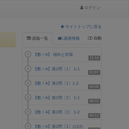
ログイン
サイトトップに戻る
自動
講義一覧
講座情報
【数ⅠA】 傾向と対策
11:18
【数ⅠA】第1問〔1〕 1-1
03:07
【数ⅠA】第1問〔1〕1-2
04:46
【数ⅠA】第1問〔2〕 1-1
08:33
【数ⅠA】第1問〔2〕 1-2
04:13
【数ⅠA】第2問〔1〕(1)(2)