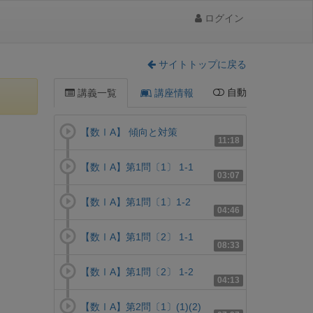
ログイン
サイトトップに戻る
自動
講義一覧
講座情報
【数ⅠA】 傾向と対策
11:18
【数ⅠA】第1問〔1〕 1-1
03:07
【数ⅠA】第1問〔1〕1-2
04:46
【数ⅠA】第1問〔2〕 1-1
08:33
【数ⅠA】第1問〔2〕 1-2
04:13
【数ⅠA】第2問〔1〕(1)(2)