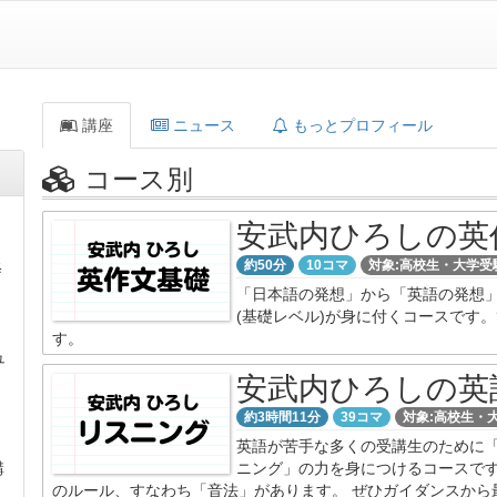
講座
ニュース
もっとプロフィール
コース別
安武内ひろしの英
約50分
10コマ
対象:高校生・大学受
修
「日本語の発想」から「英語の発想
(基礎レベル)が身に付くコースです
す。
ュ
安武内ひろしの英
約3時間11分
39コマ
対象:高校生・
英語が苦手な多くの受講生のために
ニング」の力を身につけるコースで
講
のルール、すなわち「音法」があります。 ぜひガイダンスから