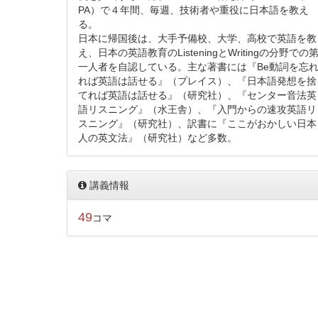
PA）で４年間、毎週、技術者や重役に日本語を教え
る。
日本に帰国後は、大手予備校、大学、高校で英語を教
え、日本の英語教育のListeningとWritingの分野での
一人者を自認している。主な著書には『Be動詞を忘
れば英語は話せる』（プレイス）、『日本語発想を捨
てれば英語は話せる』（研究社）、『センター音法英
語リスニング』（水王舎）、『入門からの速攻英語リ
スニング』（研究社）、訳書に『ここがおかしい日本
人の英文法』（研究社）など多数。
講義情報
49
コマ