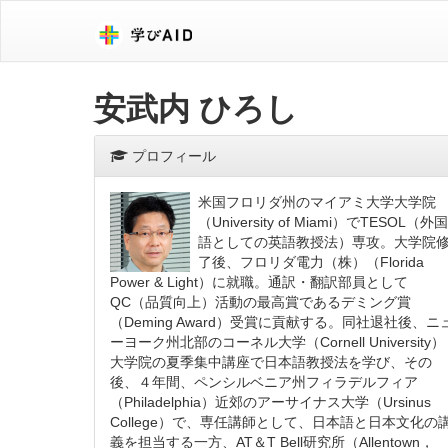
安武内 ひろし
プロフィール
米国フロリダ州のマイアミ大学大学院
（University of Miami）でTESOL（外国
語としての英語教授法）専攻。大学院
了後、フロリダ電力（株）（Florida
Power & Light）に就職。通訳・翻訳部員として
QC（品質向上）活動の最高賞であるデミング賞
（Deming Award）受賞に貢献する。同社退社後、ニ
ーヨーク州北部のコーネル大学（Cornell University）
大学院の夏季集中講座で日本語教授法を学び、その
後、４年間、ペンシルベニア州フィラデルフィア
（Philadelphia）近郊のアーサイナス大学（Ursinus
College）で、専任講師として、日本語と日本文化の
義を担当する一方、AT＆T Bell研究所（Allentown，