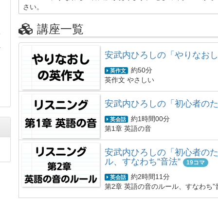
さい。
講座一覧
第
れ
安武内ひろしの「やりなお
約50分
英作文
英作文 やさしい
安武内ひろしの「初心者のた
約1時間00分
英会話
第1章 英語の音
安武内ひろしの「初心者のた
ル、すなわち”音法”
19コマ
約2時間11分
英会話
第2章 英語の音のルール、すなわち”